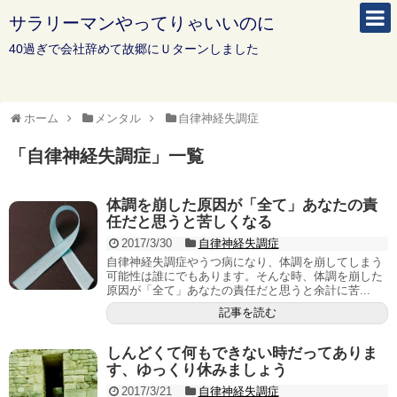
サラリーマンやってりゃいいのに
40過ぎで会社辞めて故郷にＵターンしました
ホーム
メンタル
自律神経失調症
「
自律神経失調症
」
一覧
体調を崩した原因が「全て」あなたの責
任だと思うと苦しくなる
2017/3/30
自律神経失調症
自律神経失調症やうつ病になり、体調を崩してしまう
可能性は誰にでもあります。そんな時、体調を崩した
原因が「全て」あなたの責任だと思うと余計に苦...
記事を読む
しんどくて何もできない時だってありま
す、ゆっくり休みましょう
2017/3/21
自律神経失調症