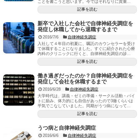
ことを書こうと思います。今ではそれなりに貴重...
記事を読む
新卒で入社した会社で自律神経失調症を
発症し休職してから退職するまで
2016/7/6
自律神経失調症
入社して４年目の初夏に、嘱託のカウンセラーを受け
て休職することになりました。すぐに紹介された心療
内科のクリニックに行くと、自律神経失調症の診...
記事を読む
働き過ぎだったのか？自律神経失調症を
発症して会社を休職するまで
2016/6/28
自律神経失調症
大学時代は、講義・ゼミの準備・サークル活動・バイ
トに励み、体力的にも自信があったので3徹くらいは
平気でこなしていました。同期がうつ病になって...
記事を読む
うつ病と自律神経失調症
2016/6/6
自律神経失調症