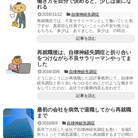
働き方を自分で決めると、少しは楽にな
れる
2016/11/12
自律神経失調症
再就職先では、不良サラリーマンとして働いていた私
ですが、真面目な社員でないことへの不安や焦りは、
もちろん「多少は」ありました。多少は、の時点...
記事を読む
再就職後は、自律神経失調症と折り合い
をつけながら不良サラリーマンやってま
した
2016/10/6
自律神経失調症
どうにかこうにか再就職した設計事務所にて、自律神
経失調症と折り合いをつけるためにどのような働き方
をしていたのか。会社での業務内容も合わせて、...
記事を読む
最初の会社を病気で退職してから再就職
まで
2016/8/4
自律神経失調症
新卒で入社した会社で自律神経失調症を患い、在籍5
年ちょっとで病気退職してから再就職するまでの間の