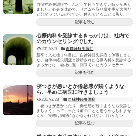
自律神経失調症でしんどくて何もできない時期があり
ました。心身を休めて、リズムを取り戻す事が大切だ
と分かっているのですが、休んでいることに焦り...
記事を読む
心療内科を受診するきっかけは、社内で
のカウンセリングでした
2017/3/9
自律神経失調症
新卒で入社後３年目に、自律神経失調症で休職しまし
た。自律神経失調症と診断された心療内科を受診する
きっかけは、会社に週１回来ていたカウンセラー...
記事を読む
寝つきが悪いとか倦怠感が続くような
ら、早めに病院に行きましょう
2017/2/28
自律神経失調症
「寝つきが悪かったり、倦怠感が続くようなら受診し
ましょう」って、当たり前のことと思うかもしれませ
んが、実際は病院になかなか行けない（行かない...
記事を読む